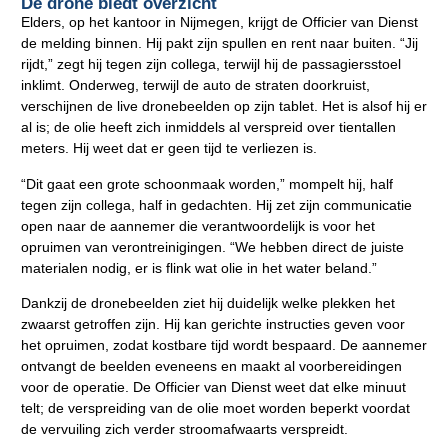
De drone biedt overzicht
Elders, op het kantoor in Nijmegen, krijgt de Officier van Dienst
de melding binnen. Hij pakt zijn spullen en rent naar buiten. “Jij
rijdt,” zegt hij tegen zijn collega, terwijl hij de passagiersstoel
inklimt. Onderweg, terwijl de auto de straten doorkruist,
verschijnen de live dronebeelden op zijn tablet. Het is alsof hij er
al is; de olie heeft zich inmiddels al verspreid over tientallen
meters. Hij weet dat er geen tijd te verliezen is.
“Dit gaat een grote schoonmaak worden,” mompelt hij, half
tegen zijn collega, half in gedachten. Hij zet zijn communicatie
open naar de aannemer die verantwoordelijk is voor het
opruimen van verontreinigingen. “We hebben direct de juiste
materialen nodig, er is flink wat olie in het water beland.”
Dankzij de dronebeelden ziet hij duidelijk welke plekken het
zwaarst getroffen zijn. Hij kan gerichte instructies geven voor
het opruimen, zodat kostbare tijd wordt bespaard. De aannemer
ontvangt de beelden eveneens en maakt al voorbereidingen
voor de operatie. De Officier van Dienst weet dat elke minuut
telt; de verspreiding van de olie moet worden beperkt voordat
de vervuiling zich verder stroomafwaarts verspreidt.