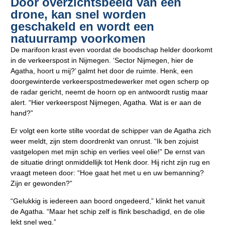
Door overzichtsbeeld van een
drone, kan snel worden
geschakeld en wordt een
natuurramp voorkomen
De marifoon krast even voordat de boodschap helder doorkomt
in de verkeerspost in Nijmegen. ‘Sector Nijmegen, hier de
Agatha, hoort u mij?’ galmt het door de ruimte. Henk, een
doorgewinterde verkeerspostmedewerker met ogen scherp op
de radar gericht, neemt de hoorn op en antwoordt rustig maar
alert. “Hier verkeerspost Nijmegen, Agatha. Wat is er aan de
hand?”
Er volgt een korte stilte voordat de schipper van de Agatha zich
weer meldt, zijn stem doordrenkt van onrust. “Ik ben zojuist
vastgelopen met mijn schip en verlies veel olie!” De ernst van
de situatie dringt onmiddellijk tot Henk door. Hij richt zijn rug en
vraagt meteen door: “Hoe gaat het met u en uw bemanning?
Zijn er gewonden?”
“Gelukkig is iedereen aan boord ongedeerd,” klinkt het vanuit
de Agatha. “Maar het schip zelf is flink beschadigd, en de olie
lekt snel weg.”