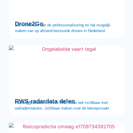
Drone2Go
Samenwerken aan de professionalisering en het mogelijk
maken van op afstand bestuurde drones in Nederland.
RWS-radardata delen
vaarweggebruikers zonder AIS, maar wel zichtbaar met
walradarstations, zichtbaar maken voor de beroepsvaart.