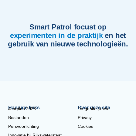
Smart Patrol focust op
experimenten in de praktijk
en het
gebruik van nieuwe technologieën.
Handige links
Over deze site
Jaarplan 2026
Toegankelijkheid
Bestanden
Privacy
Persvoorlichting
Cookies
Innovatie bij Rijkswaterstaat