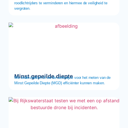
roodlichtrijders te verminderen en hiermee de veiligheid te
vergroten.
Minst gepeilde diepte
We onderzoeken of we de werkwijze voor het meten van de
Minst Gepeilde Diepte (MGD) efficiënter kunnen maken.