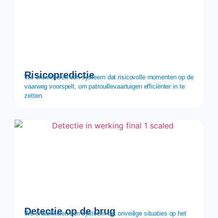
Risicopredictie
We ontwikkelen een systeem dat risicovolle momenten op de
vaarweg voorspelt, om patrouillevaartuigen efficiënter in te
zetten.
Detectie op de brug
We ontwikkelen een systeem dat onveilige situaties op het