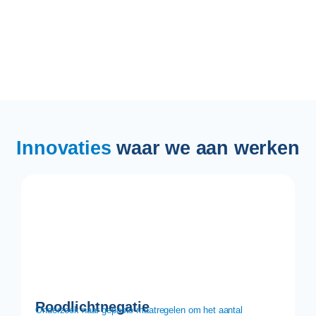
Innovaties
waar we aan werken
Roodlichtnegatie
Onderzoek naar gepaste maatregelen om het aantal