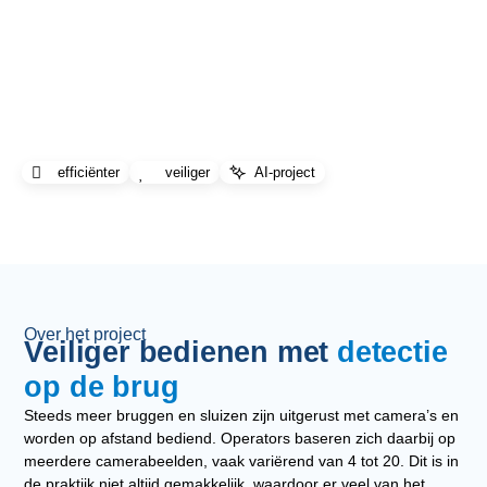
Detectie op de brug
Detectiesysteem dat onveilige situaties herkent tijdens het
bedienen van de brug
efficiënter
veiliger
AI-project
Over het project
Veiliger bedienen met
detectie
op de brug
Steeds meer bruggen en sluizen zijn uitgerust met camera’s en
worden op afstand bediend. Operators baseren zich daarbij op
meerdere camerabeelden, vaak variërend van 4 tot 20. Dit is in
de praktijk niet altijd gemakkelijk, waardoor er veel van het