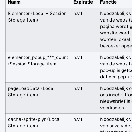
Naam
Expiratie
Functie
Elementor
(Local + Session
n.v.t.
Noodzakelijk v
Storage-item)
van de website
pagina wordt 
website wordt
worden lokaal 
bezoeker opge
elementor_popup_***_count
n.v.t.
Noodzakelijk v
(Session Storage-item)
van de website
pop-up is get
dat een pop-up
pageLoadData
(Local
n.v.t.
Noodzakelijk o
Storage-item)
ons inschrijffo
nieuwsbrief is
voorkomen.
cache-sprite-plyr
(Local
n.v.t.
Noodzakelijk v
Storage-item)
van onze video