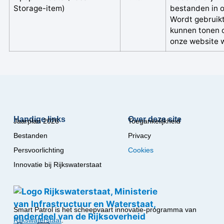
Storage-item)
bestanden in 
Wordt gebruik
kunnen tonen 
onze website 
Handige links
Over deze site
Jaarplan 2026
Toegankelijkheid
Bestanden
Privacy
Persvoorlichting
Cookies
Innovatie bij Rijkswaterstaat
Smart Patrol is het scheepvaart innovatie-programma van
Rijkswaterstaat
.