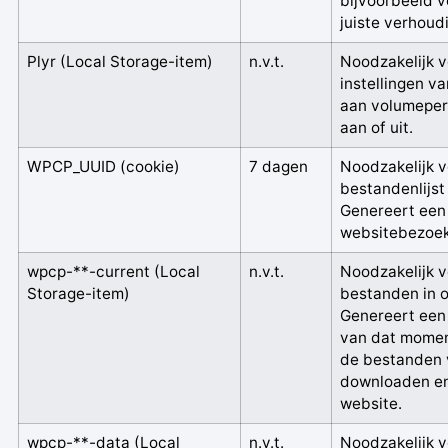
bijvoorbeeld v
juiste verhoud
Plyr
(Local Storage-item)
n.v.t.
Noodzakelijk 
instellingen v
aan volumeper
aan of uit.
WPCP_UUID
(cookie)
7 dagen
Noodzakelijk v
bestandenlijst
Genereert een 
websitebezoek
wpcp-**-current
(Local
n.v.t.
Noodzakelijk v
Storage-item)
bestanden in 
Genereert een 
van dat momen
de bestanden v
downloaden en
website.
wpcp-**-data
(Local
n.v.t.
Noodzakelijk v