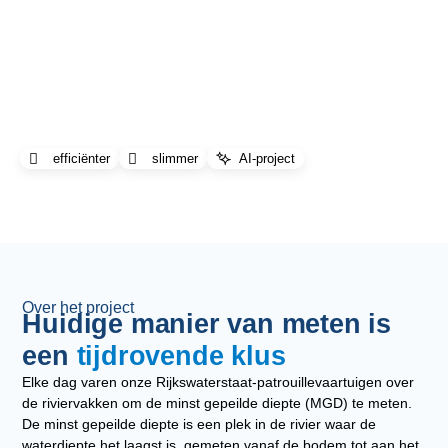
Minst gepeilde diepte
De werkwijze voor het meten van MGD efficiënter maken
door het gebruik van AI
efficiënter
slimmer
AI-project
Over het project
Huidige manier van meten is
een
tijdrovende klus
Elke dag varen onze Rijkswaterstaat-patrouillevaartuigen over
de riviervakken om de minst gepeilde diepte (MGD) te meten.
De minst gepeilde diepte is een plek in de rivier waar de
waterdiepte het laagst is, gemeten vanaf de bodem tot aan het