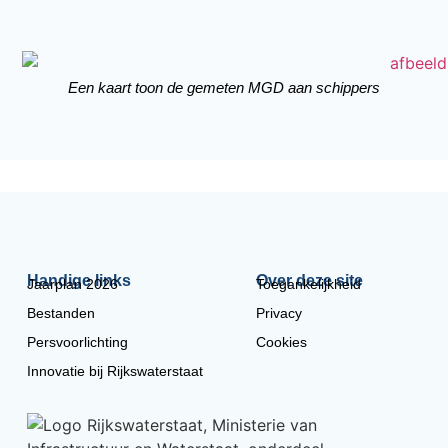
Een kaart toon de gemeten MGD aan schippers
Handige links
Over deze site
Jaarplan 2026
Toegankelijkheid
Bestanden
Privacy
Persvoorlichting
Cookies
Innovatie bij Rijkswaterstaat