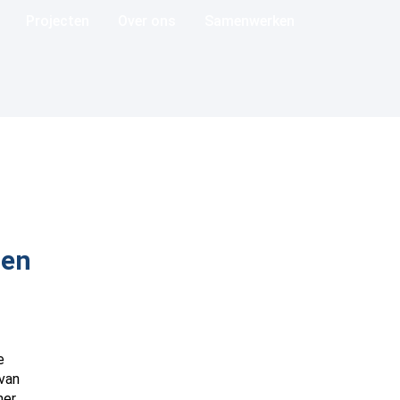
Projecten
Over ons
Samenwerken
ten
e
 van
mer