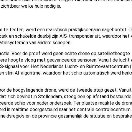
 zichtbaar welke hulp nodig is.
e testen, werd een realistisch praktijkscenario nagebootst. O
park en schakelde daarbij zijn AIS-transponder uit, waardoor het 
igatiesystemen van andere schepen.
tie. Voor de proef werd geen echte drone op satelliethoogte
agere hoogte vloog met geavanceerde sensoren. Vanuit de lucht
IS-signaal voer. Het Nederlands Lucht- en Ruimtevaartcentrum 
en slim AI-algoritme, waardoor het schip automatisch werd herk
oor de hoogvliegende drone, werd de tweede stap gezet. Vanuit
dat zich bevindt in Stellendam, steeg een op afstand bestuurde
ficeerde schip voor nader onderzoek. Ter plaatse maakte de dron
werd in realtime doorgestuurd naar het centrale controlecentrum i
eidsregio’s en de provincie gezamenlijk de situatie en bespraken