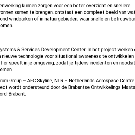
enwerking kunnen zorgen voor een beter overzicht en snellere
bronnen samen te brengen, ontstaat een compleet beeld van wat
, rond windparken of in natuurgebieden, waar snelle en betrouwba
komen.
 Systems & Services Development Center. In het project werken
m nieuwe technologie voor situational awareness te ontwikkelen
er speelt in je omgeving, zodat je tijdens incidenten en noodsi
 nemen.
orum Group – AEC Skyline, NLR – Netherlands Aerospace Centre
ject wordt ondersteund door de Brabantse Ontwikkelings Maats
ord-Brabant.