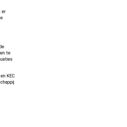
 er
re
 de
 en te
tuaties
 en KEC
chappij