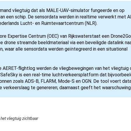
mand vliegtuig dat als MALE-UAV-simulator fungeerde en op
n een schip. De sensordata werden in realtime verwerkt met A
ederlands Lucht- en Ruimtevaartcentrum (NLR).
hore Expertise Centrum (OEC) van Rijkswaterstaat een Drone2G
De drone streamde beeldmateriaal via een beveiligde datalink na
n, waar alle sensordata werden geïntegreerd in een situational
 AERET-flightlog werden de vliegbewegingen van het vliegtuig 
SafeSky is een real-time luchtverkeersplatform dat bijvoorbeel
onnen zoals ADS-B, FLARM, Mode-S en OGN. De tool voert data
de verkeerslaag te genereren; daarnaast geeft het waarschuwinge
het vliegtuig zichtbaar