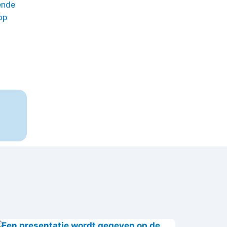
ende
op