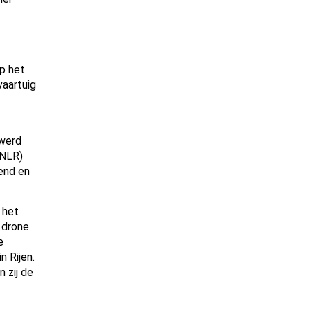
p het
vaartuig
 werd
(NLR)
end en
 het
 drone
e
n Rijen.
 zij de