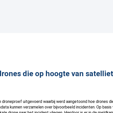
drones die op hoogte van satellie
droneproef uitgevoerd waarbij werd aangetoond hoe drones di
data kunnen verzamelen over bijvoorbeeld incidenten. Op basis
ale drone naar het incident vliegen. Hierdoor is er in de meldka