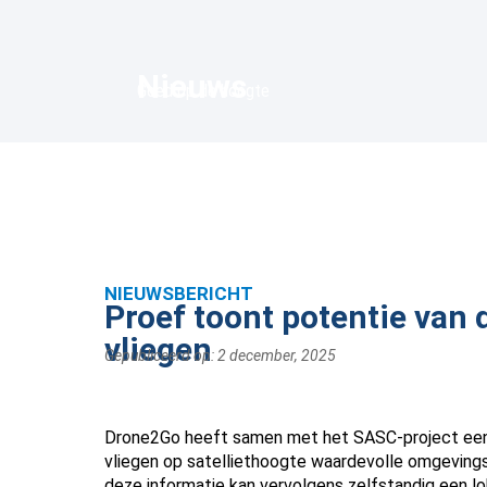
Nieuws
Goed op de hoogte
NIEUWSBERICHT
Proef toont potentie van 
vliegen
Gepubliceerd op:
2 december, 2025
Drone2Go heeft samen met het SASC-project een 
vliegen op satelliethoogte waardevolle omgevings
deze informatie kan vervolgens zelfstandig een lok