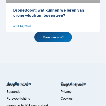
DroneBoost: wat kunnen we leren van
drone-vluchten boven zee?
april 14, 2026
Meer nieuws
Handige links
Over deze site
Jaarplan 2026
Toegankelijkheid
Bestanden
Privacy
Persvoorlichting
Cookies
Innovatie bij Rijkswaterstaat