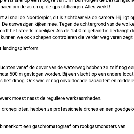
op en is snel op een hoogte van 5 m. Dan volgen de besturingsch
draaien om de as en op de gps stilhangen. Alles werkt!
t al snel de Noorderpier, dit is zichtbaar via de camera. Hij ligt o
. De aanwezigen kijken mee. Tegen de achtergrond van de wolke
ordt het steeds moeilijker. Als de 1500 m gehaald is bedraagt d
nu kunnen we ook schepen controleren die verder weg varen zegt h
t landingsplatform.
 vluchten vanaf de oever van de waterweg hebben ze zelf nog ee
maar 500 m gevlogen worden. Bij een vlucht op een andere locat
as het droog. Ook was er nog onvoldoende capaciteit en middel
newerk moest naast de reguliere werkzaamheden.
t 6 dronepiloten, hebben ze professionele drones en een goedgek
 ze binnenkort een gaschromatograaf om rookgasmonsters van