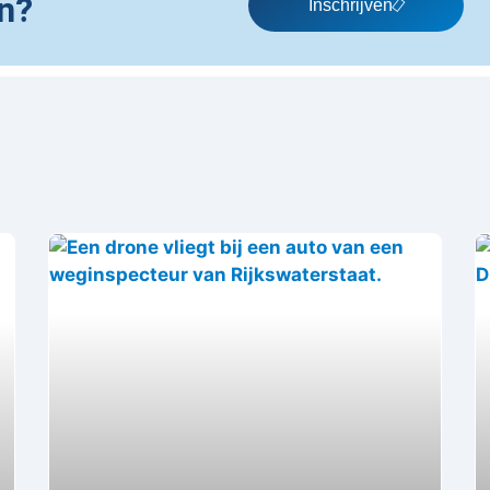
n?
Inschrijven