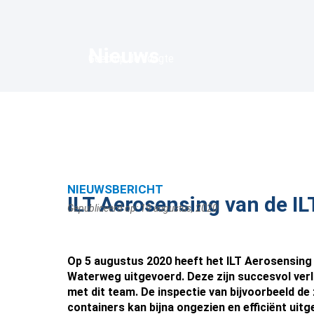
Nieuws
Goed op de hoogte
NIEUWSBERICHT
ILT Aerosensing van de IL
Gepubliceerd op:
19 augustus, 2020
Op 5 augustus 2020 heeft het ILT Aerosensing
Waterweg uitgevoerd. Deze zijn succesvol ver
met dit team. De inspectie van bijvoorbeeld de
containers kan bijna ongezien en efficiënt ui