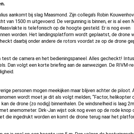
en.
Julius aankomt bij slag Maasmond. Zijn collega’s Robin Kouwenho
cht van 1500 m uitgevoerd. De vergunning is binnen, er is al ee
Maasvlakte is telefonisch op de hoogte gesteld. Er is nog even
nnen worden. Het landingsplatform wordt geplaatst, de drone 
checkt daarbij onder andere de rotors voordat ze op de drone ge
n test de camera en het bedieningspaneel. Alles gecheckt! Intu
ls. Dan volgt een korte briefing aan de aanwezigen. De RIVM-re
ligheid.
verige personen mogen meekijken maar blijven achter de piloot. A
genomen wordt moet je dit als volgt melden; “Factor, helikopter 
en kan de drone (zo nodig) binnenhalen. De windsnelheid is laag 2
en met anemometer. Dirk-Jan wijst ook nog even op de rode knop 
t die ingedrukt worden en komt de drone terug naar het platfo