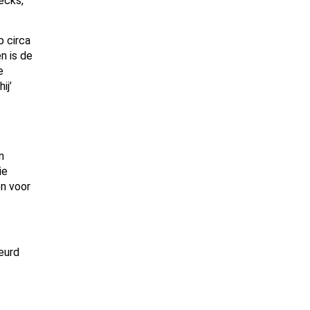
ecks,
p circa
n is de
e
ij’
n
ie
en voor
eurd