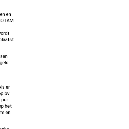
ven en
n NOTAM
wordt
plaatst
ssen
gels
ls er
op bv
m per
op het
rm en