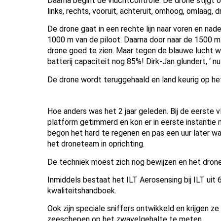
Daarna begint de vluchtcontrole. De drone stijgt 
links, rechts, vooruit, achteruit, omhoog, omlaag, 
De drone gaat in een rechte lijn naar voren en nader
1000 m van de piloot. Daarna door naar de 1500 m
drone goed te zien. Maar tegen de blauwe lucht w
batterij capaciteit nog 85%! Dirk-Jan glundert, ‘ 
De drone wordt teruggehaald en land keurig op he
Hoe anders was het 2 jaar geleden. Bij de eerste
platform getimmerd en kon er in eerste instantie 
begon het hard te regenen en pas een uur later w
het droneteam in oprichting.
De techniek moest zich nog bewijzen en het dro
Inmiddels bestaat het ILT Aerosensing bij ILT ui
kwaliteitshandboek.
Ook zijn speciale sniffers ontwikkeld en krijgen
zeeschepen op het zwavelgehalte te meten.