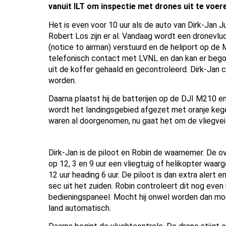
vanuit ILT om inspectie met drones uit te voer
Het is even voor 10 uur als de auto van Dirk-Jan 
Robert Los zijn er al. Vandaag wordt een dronevlu
(notice to airman) verstuurd en de heliport op de 
telefonisch contact met LVNL en dan kan er bego
uit de koffer gehaald en gecontroleerd. Dirk-Jan 
worden.
Daarna plaatst hij de batterijen op de DJI M210 e
wordt het landingsgebied afgezet met oranje kege
waren al doorgenomen, nu gaat het om de vliegvei
Dirk-Jan is de piloot en Robin de waarnemer. De o
op 12, 3 en 9 uur een vliegtuig of helikopter waar
12 uur heading 6 uur. De piloot is dan extra alert 
sec uit het zuiden. Robin controleert dit nog ev
bedieningspaneel. Mocht hij onwel worden dan moe
land automatisch.